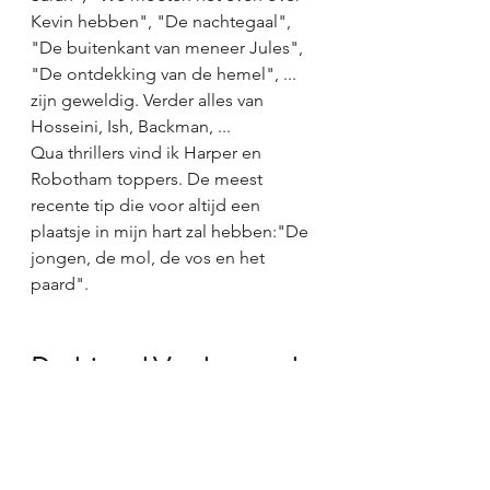
Kevin hebben", "De nachtegaal", 
"De buitenkant van meneer Jules", 
"De ontdekking van de hemel", ... 
zijn geweldig. Verder alles van 
Hosseini, Ish, Backman, ...   
Qua thrillers vind ik Harper en 
Robotham toppers. De meest 
recente tip die voor altijd een 
plaatsje in mijn hart zal hebben:"De 
jongen, de mol, de vos en het 
paard". 
Dank je wel Veerle en veel 
succes met De 
Boekenjagers!