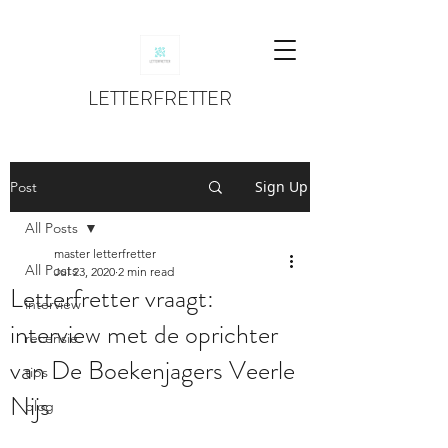
LETTERFRETTER
Sign Up
Post
All Posts
master letterfretter
All Posts
Jul 23, 2020
2 min read
Letterfretter vraagt:
interview
interview met de oprichter
recensie
van De Boekenjagers Veerle
tips
Nijs
blog