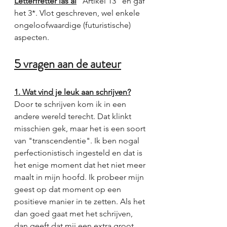
Letterfretter las al
 "Artikel 13" en gaf 
het 3*. Vlot geschreven, wel enkele 
ongeloofwaardige (futuristische) 
aspecten. 
5 vragen aan de auteur
1. Wat vind je leuk aan schrijven?
Door te schrijven kom ik in een 
andere wereld terecht. Dat klinkt 
misschien gek, maar het is een soort 
van "transcendentie". Ik ben nogal 
perfectionistisch ingesteld en dat is 
het enige moment dat het niet meer 
maalt in mijn hoofd. Ik probeer mijn 
geest op dat moment op een 
positieve manier in te zetten. Als het 
dan goed gaat met het schrijven, 
dan geeft dat mij een extra groot 