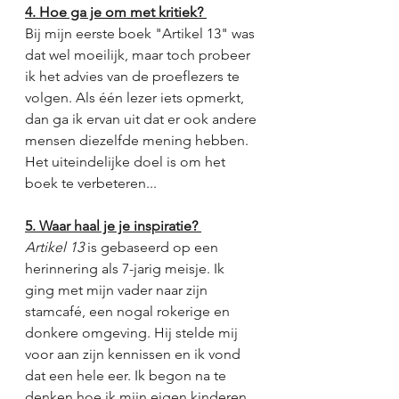
4. Hoe ga je om met kritiek? 
Bij mijn eerste boek "Artikel 13" was 
dat wel moeilijk, maar toch probeer 
ik het advies van de proeflezers te 
volgen. Als één lezer iets opmerkt, 
dan ga ik ervan uit dat er ook andere 
mensen diezelfde mening hebben. 
Het uiteindelijke doel is om het 
boek te verbeteren... 
5. Waar haal je je inspiratie? 
Artikel 13
 is gebaseerd op een 
herinnering als 7-jarig meisje. Ik 
ging met mijn vader naar zijn 
stamcafé, een nogal rokerige en 
donkere omgeving. Hij stelde mij 
voor aan zijn kennissen en ik vond 
dat een hele eer. Ik begon na te 
denken hoe ik mijn eigen kinderen 