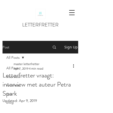
LETTERFRETTER
Sign Up
Post
All Posts
master letterfretter
All Posts
Apr 7, 2019
4 min read
Letterfretter vraagt:
interview
interview met auteur Petra
recensie
Spark
tips
Updated:
Apr 9, 2019
blog