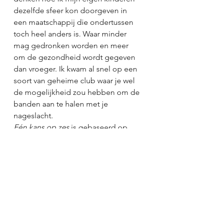
dezelfde sfeer kon doorgeven in 
een maatschappij die ondertussen 
toch heel anders is. Waar minder 
mag gedronken worden en meer 
om de gezondheid wordt gegeven 
dan vroeger. Ik kwam al snel op een 
soort van geheime club waar je wel 
de mogelijkheid zou hebben om de 
banden aan te halen met je 
nageslacht. 
Eén kans op zes
 is gebaseerd op 
een artikel dat ik las waarbij een 
koppel met twee kinderen met een 
plezierboot onderweg zijn wanneer 
plots hun kind verdwijnt. Ik vroeg 
mij af: hoe overleef je dat als 
ouders? Wat zou er gebeuren als je 
veel later een brief krijgt van iemand 