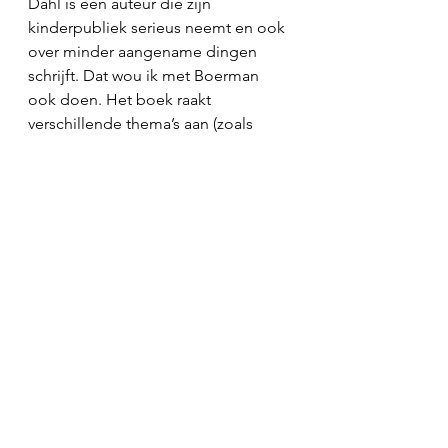
Dahl is een auteur die zijn 
kinderpubliek serieus neemt en ook 
over minder aangename dingen 
schrijft. Dat wou ik met Boerman 
ook doen. Het boek raakt 
verschillende thema’s aan (zoals 
pesten, ziek zijn etc.) maar dat belet 
niet dat er ook gelachen mag 
worden.  
8. 
Een detail uit het boek: de oma 
woont in een grote villa, maar heeft 
toch iets rebels en hippie-achtigs 
over zich heen. Waar komt die 
“tegenstelling" vandaan? 
De grootmoeder van Jonathan, het 
hoofdpersonage, is losjes 
gebaseerd mijn eigen oma.  Ze 
woonde in een kast van een huis, 