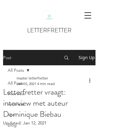
LETTERFRETTER
Sign Up
Post
All Posts
master letterfretter
All Posts
Jan 10, 2021
4 min read
Letterfretter vraagt:
interview
interview met auteur
recensie
Dominique Biebau
tips
Updated:
Jan 12, 2021
blog