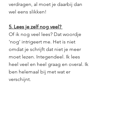
verdragen, al moet je daarbij dan 
wel eens slikken!
5. Lees je zelf nog veel? 
Of ik nog veel lees? Dat woordje 
'nog' intrigeert me. Het is niet 
omdat je schrijft dat niet je meer 
moet lezen. Integendeel. Ik lees 
heel veel en heel graag en overal. Ik 
ben helemaal bij met wat er 
verschijnt. 
Dank je wel Diane en veel 
succes met het nieuwe 
boek!
Meer weten over Diane 