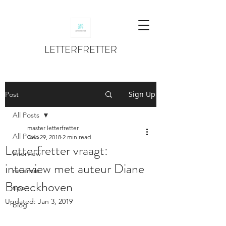
LETTERFRETTER
Sign Up
Post
All Posts
master letterfretter
All Posts
Dec 29, 2018
2 min read
Letterfretter vraagt:
interview
interview met auteur Diane
recensie
Broeckhoven
tips
Updated:
Jan 3, 2019
blog