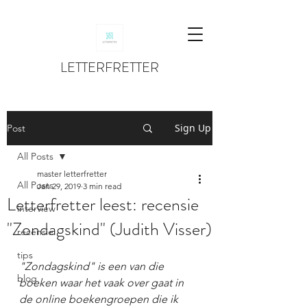
LETTERFRETTER
Sign Up
Post
All Posts
master letterfretter
All Posts
Jan 29, 2019
3 min read
Letterfretter leest: recensie
interview
"Zondagskind" (Judith Visser)
recensie
tips
"Zondagskind" is een van die 
blog
boeken waar het vaak over gaat in 
de online boekengroepen die ik 