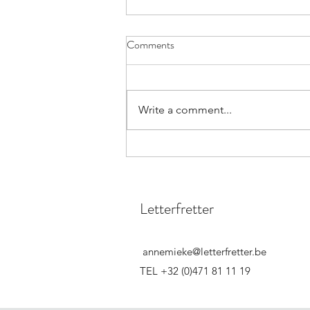
Comments
Write a comment...
Letterfretter leest: recensie "How
to make friends with the dark"
Letterfretter
annemieke@letterfretter.be
TEL +32 (0)471 81 11 19