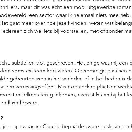
thrillers, maar dit was echt een mooi uitgewerkte roman.
 modewereld, een sector waar ik helemaal niets mee heb,
. Het gaat meer over hoe jezelf vinden, weten wat belangrij
n iedereen zich wel iets bij voorstellen, met of zonder ma
ht, subtiel en vlot geschreven. Het enige wat mij een 
kken soms extreem kort waren. Op sommige plaatsen ma
alde gebeurtenissen in het verleden of in het heden is da
oor een verrassingseffect. Maar op andere plaatsen werkt
moest er telkens terug inkomen, even stilstaan bij het lee
en flash forward. 
e?
, je snapt waarom Claudia bepaalde zware beslissingen 