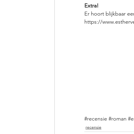
Extra!
Er hoort blijkbaar ee
https://www.estherve
#recensie
#roman
#e
recensie