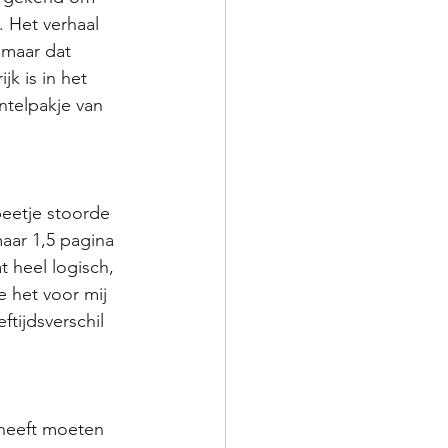
 Het verhaal 
 maar dat 
k is in het 
ntelpakje van 
beetje stoorde 
ar 1,5 pagina 
t heel logisch, 
e het voor mij 
ftijdsverschil 
heeft moeten 