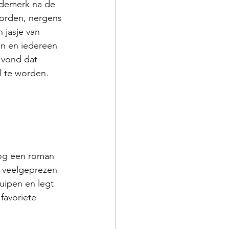
odemerk na de 
worden, nergens 
 jasje van 
en en iedereen 
 vond dat 
 te worden.  
nog een roman 
r veelgeprezen 
uipen en legt 
favoriete 