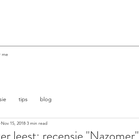
r me
sie
tips
blog
Nov 15, 2018
3 min read
ter leest: recensie "Nazomer