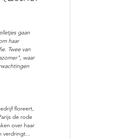
lletjes gaan 
om haar 
ie. Twee van 
azomer", waar 
rwachtingen 
rijf floreert, 
rijs de rode 
nken over haar 
 verdringt...