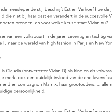
de meeslepende stijl beschrijft Esther Verhoef hoe de 
d die niet bij haar past en verandert in de succesvolle V
 moeten brengen, en voor welke keuze staat Vivian nu? 
r van een volksbuurt in de jaren zeventig en tachtig via
IJ naar de wereld van high fashion in Parijs en New Yor
e
s Claudia (ontwerpster Vivian D) als kind en als volwas
n je merkt ook een duidelijk invloed van de ene levensfas
riend en compagnon Marnix, haar grootouders, ... allema
idige persoonlijkheid.
an en een soort coming-of-age. Esther Verhoef is voora