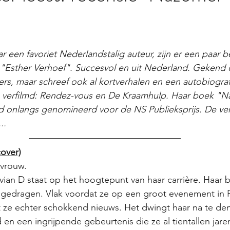
r een favoriet Nederlandstalig auteur, zijn er een paar be
 "Esther Verhoef". Succesvol en uit Nederland. Gekend 
lers, maar schreef ook al kortverhalen en een autobiograf
verfilmd: Rendez-vous en De Kraamhulp. Haar boek "N
rd onlangs genomineerd voor de NS Publieksprijs. De ve
..
over)
vrouw. 
an D staat op het hoogtepunt van haar carrière. Haar bed
gedragen. Vlak voordat ze op een groot evenement in Pa
gt ze echter schokkend nieuws. Het dwingt haar na te de
en een ingrijpende gebeurtenis die ze al tientallen jaren