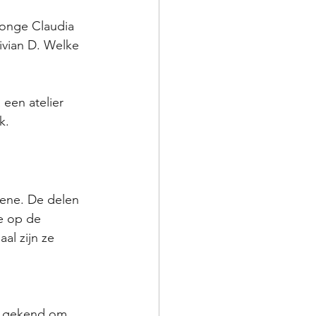
jonge Claudia 
ivian D. Welke 
 een atelier 
k.
sene. De delen 
e op de 
al zijn ze 
l gekend om 