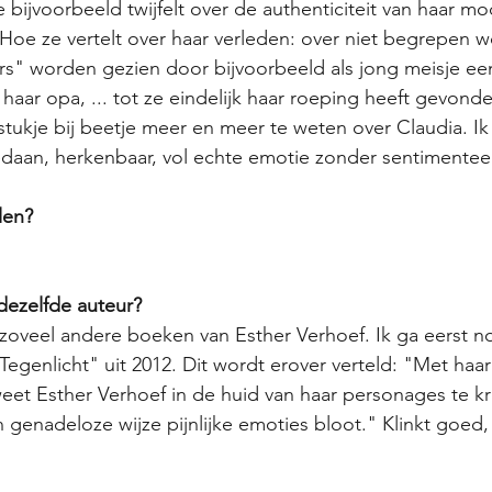
ijvoorbeeld twijfelt over de authenticiteit van haar m
Hoe ze vertelt over haar verleden: over niet begrepen 
ers" worden gezien door bijvoorbeeld als jong meisje een
haar opa, ... tot ze eindelijk haar roeping heeft gevond
stukje bij beetje meer en meer te weten over Claudia. Ik
daan, herkenbaar, vol echte emotie zonder sentimenteel
len?
ezelfde auteur?
 zoveel andere boeken van Esther Verhoef. Ik ga eerst 
Tegenlicht" uit 2012. Dit wordt erover verteld: "Met haa
et Esther Verhoef in de huid van haar personages te kr
 genadeloze wijze pijnlijke emoties bloot." Klinkt goed, 