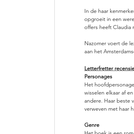
In de haar kenmerken
opgroeit in een werel
offers heeft Claudia
Nazomer voert de leze
aan het Amsterdamse 
Letterfretter recensi
Personages
Het hoofdpersonage i
wisselen elkaar af e
andere. Haar beste v
verweven met haar hu
Genre
Het boek is een rom