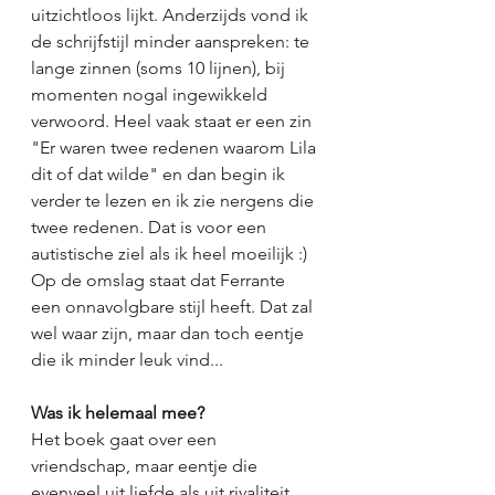
uitzichtloos lijkt. Anderzijds vond ik 
de schrijfstijl minder aanspreken: te 
lange zinnen (soms 10 lijnen), bij 
momenten nogal ingewikkeld 
verwoord. Heel vaak staat er een zin 
"Er waren twee redenen waarom Lila 
dit of dat wilde" en dan begin ik 
verder te lezen en ik zie nergens die 
twee redenen. Dat is voor een 
autistische ziel als ik heel moeilijk :) 
Op de omslag staat dat Ferrante 
een onnavolgbare stijl heeft. Dat zal 
wel waar zijn, maar dan toch eentje 
die ik minder leuk vind... 
Was ik helemaal mee?
Het boek gaat over een 
vriendschap, maar eentje die 
evenveel uit liefde als uit rivaliteit, 