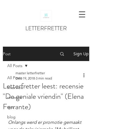
LETTERFRETTER
Sign Up
Post
All Posts
master letterfretter
All Posts
Dec 19, 2018
3 min read
Letterfretter leest: recensie
interview
"De geniale vriendin" (Elena
recensie
Ferrante)
tips
blog
Onlangs werd er promotie gemaakt 