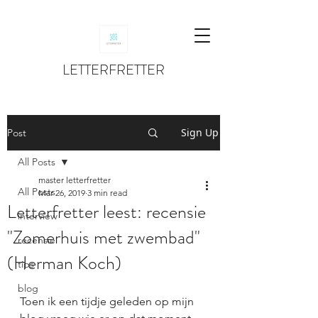
LETTERFRETTER
Sign Up
Post
All Posts
master letterfretter
All Posts
Mar 26, 2019
3 min read
Letterfretter leest: recensie
interview
"Zomerhuis met zwembad"
recensie
(Herman Koch)
tips
blog
Toen ik een tijdje geleden op mijn 