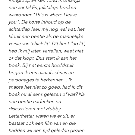
Kringloopwinkel, vond ik onlangs 
een aantal Engelstalige boeken 
waaronder "This is where I leave 
you". De korte inhoud op de 
achterflap leek mij nog wel wat, het 
klonk een beetje als de mannelijke 
versie van 'chick lit'. Dit heet 'lad lit', 
heb ik mij laten vertellen, weet niet 
of dat klopt. Dus start ik aan het 
boek. Bij het eerste hoofdstuk 
begon ik een aantal scènes en 
personages te herkennen... Ik 
snapte het niet zo goed, had ik dit 
boek nu al eens gelezen of wat? Na 
een beetje nadenken en 
discussiëren met Hubby 
Letterfretter, waren we er uit: er 
bestaat ook een film van en die 
hadden wij een tijd geleden gezien. 