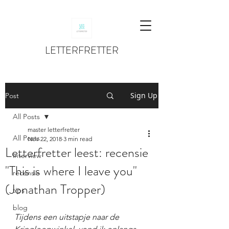
LETTERFRETTER
Sign Up
Post
All Posts
master letterfretter
All Posts
Nov 22, 2018
3 min read
Letterfretter leest: recensie
interview
"This is where I leave you"
recensie
(Jonathan Tropper)
tips
blog
Tijdens een uitstapje naar de 