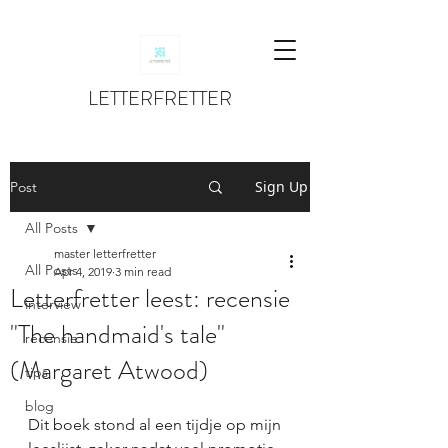
LETTERFRETTER
Sign Up
Post
All Posts
master letterfretter
All Posts
Apr 4, 2019
3 min read
Letterfretter leest: recensie
interview
"The handmaid's tale"
recensie
(Margaret Atwood)
tips
blog
Dit boek stond al een tijdje op mijn 