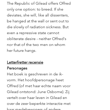
The Republic of Gilead offers Offred 
only one option: to breed. If she 
deviates, she will, like all dissenters, 
be hanged at the wall or sent out to 
die slowly of radiation sickness. But 
even a repressive state cannot 
obliterate desire - neither Offred's 
nor that of the two men on whom 
her future hangs. 
Letterfretter recensie
Personages
Het boek is geschreven in de ik-
vorm. Het hoofdpersonage heet 
Offred (of met haar echte naam voor 
Gilead ontstond: June Osborne). Zij 
vertelt over haar leven in Gilead en 
over de zeer beperkte interactie met 
haar medebewoners of andere 