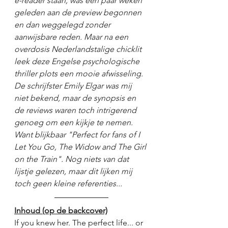
e-reader staan, was een paar weken 
geleden aan de preview begonnen 
en dan weggelegd zonder 
aanwijsbare reden. Maar na een 
overdosis Nederlandstalige chicklit 
leek deze Engelse psychologische 
thriller plots een mooie afwisseling. 
De schrijfster Emily Elgar was mij 
niet bekend, maar de synopsis en 
de reviews waren toch intrigerend 
genoeg om een kijkje te nemen. 
Want blijkbaar "Perfect for fans of I 
Let You Go, The Widow and The Girl 
on the Train". Nog niets van dat 
lijstje gelezen, maar dit lijken mij 
toch geen kleine referenties...
Inhoud (op de backcover)
If you knew her. The perfect life... or 