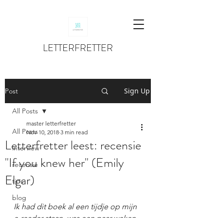
LETTERFRETTER
Sign Up
Post
All Posts
master letterfretter
All Posts
Nov 10, 2018
3 min read
Letterfretter leest: recensie
interview
"If you knew her" (Emily
recensie
Elgar)
tips
blog
Ik had dit boek al een tijdje op mijn 