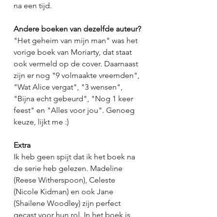
na een tijd. 
Andere boeken van dezelfde auteur?
"Het geheim van mijn man" was het 
vorige boek van Moriarty, dat staat 
ook vermeld op de cover. Daarnaast 
zijn er nog "9 volmaakte vreemden", 
"Wat Alice vergat", "3 wensen", 
"Bijna echt gebeurd", "Nog 1 keer 
feest" en "Alles voor jou". Genoeg 
keuze, lijkt me :)
Extra
Ik heb geen spijt dat ik het boek na 
de serie heb gelezen. Madeline 
(Reese Witherspoon), Celeste 
(Nicole Kidman) en ook Jane 
(Shailene Woodley) zijn perfect 
gecast voor hun rol. In het boek is 