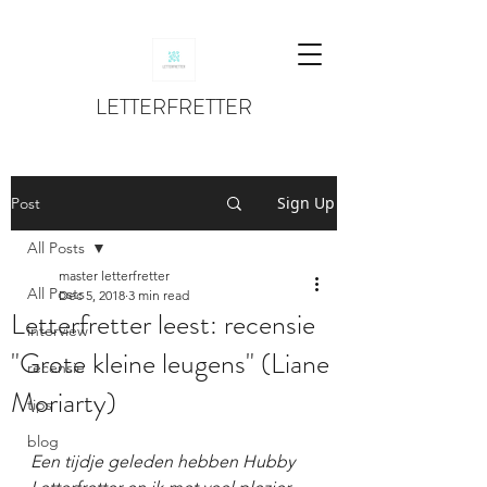
LETTERFRETTER
Sign Up
Post
All Posts
master letterfretter
All Posts
Dec 5, 2018
3 min read
Letterfretter leest: recensie
interview
"Grote kleine leugens" (Liane
recensie
Moriarty)
tips
blog
Een tijdje geleden hebben Hubby 