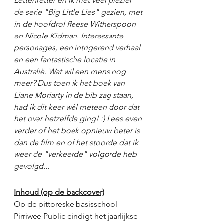
Letterfretter en ik met veel plezier 
de serie "Big Little Lies" gezien, met 
in de hoofdrol Reese Witherspoon 
en Nicole Kidman. Interessante 
personages, een intrigerend verhaal 
en een fantastische locatie in 
Australië. Wat wil een mens nog 
meer? Dus toen ik het boek van 
Liane Moriarty in de bib zag staan, 
had ik dit keer wél meteen door dat 
het over hetzelfde ging! :) Lees even 
verder of het boek opnieuw beter is 
dan de film en of het stoorde dat ik 
weer de "verkeerde" volgorde heb 
gevolgd... 
Inhoud (op de backcover)
Op de pittoreske basisschool 
Pirriwee Public eindigt het jaarlijkse 