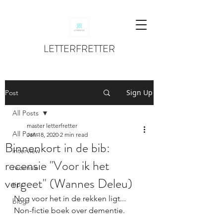
LETTERFRETTER
Sign Up
Post
All Posts
master letterfretter
All Posts
Jan 18, 2020
2 min read
Binnenkort in de bib:
interview
recensie "Voor ik het
recensie
vergeet" (Wannes Deleu)
tips
Nog voor het in de rekken ligt... 
blog
Non-fictie boek over dementie.