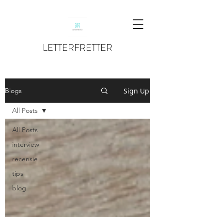
LETTERFRETTER
Sign Up
Blogs
All Posts
All Posts
interview
recensie
tips
blog