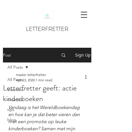
LETTERFRETTER
Sign Up
Post
All Posts
master letterfretter
All Posts
Apr 23, 2020
1 min read
Letterfretter geeft: actie
interview
kinderboeken
recensie
Vandaag is het Wereldboekendag 
tips
en hoe kan je dat beter vieren dan 
blog
met een promotie op leuke 
kinderboeken? Samen met mijn 