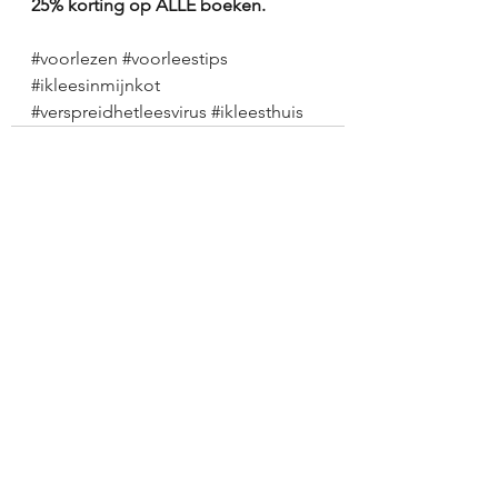
25% korting op ALLE boeken. 
#voorlezen
#voorleestips
#ikleesinmijnkot
#verspreidhetleesvirus
#ikleesthuis
See All
Recent Posts