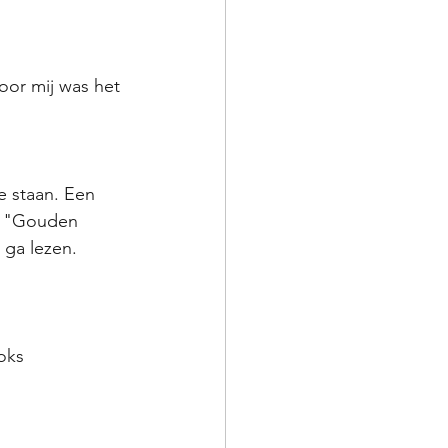
oor mij was het 
e staan. Een 
n "Gouden 
 ga lezen. 
oks 