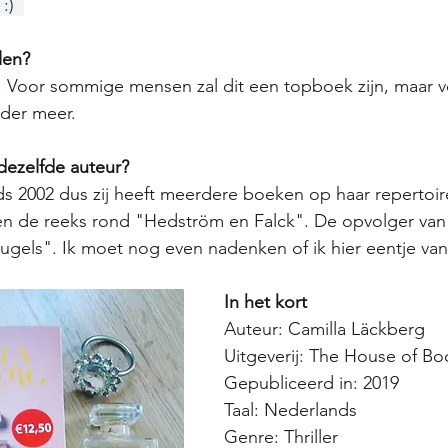
:)  
len?
k. Voor sommige mensen zal dit een topboek zijn, maar v
er meer. 
ezelfde auteur?
inds 2002 dus zij heeft meerdere boeken op haar repertoir
en de reeks rond "Hedström en Falck". De opvolger va
leugels". Ik moet nog even nadenken of ik hier eentje van
In het kort
Auteur: Camilla Läckberg
Uitgeverij: The House of Bo
Gepubliceerd in: 2019
Taal: Nederlands
Genre: Thriller