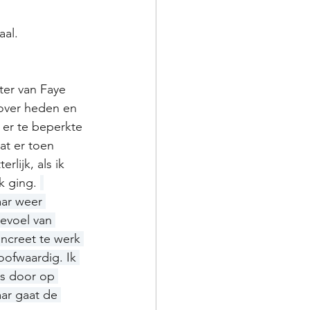
aal. 
ter van Faye 
 over heden en 
 er te beperkte 
at er toen 
lijk, als ik 
k ging. 
ar weer 
evoel van 
oncreet te werk 
ofwaardig. Ik 
s door op 
ar gaat de 