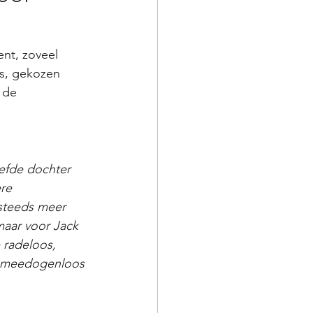
nt, zoveel 
as, gekozen 
 de 
iefde dochter 
re 
 steeds meer 
aar voor Jack 
e radeloos, 
n meedogenloos 