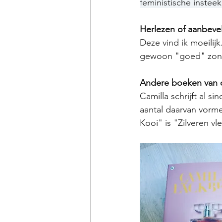
feministische insteek 
Herlezen of aanbeve
Deze vind ik moeilij
gewoon "goed" zond
Andere boeken van d
Camilla schrijft al s
aantal daarvan vorm
Kooi" is "Zilveren v