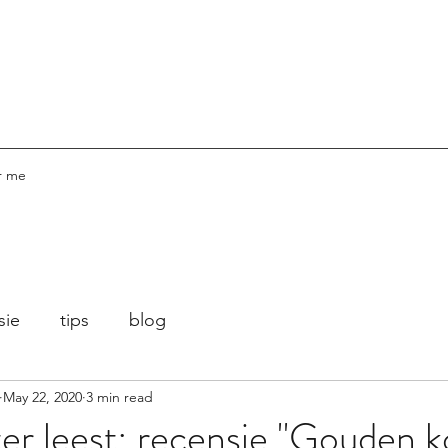
r me
sie
tips
blog
May 22, 2020
3 min read
ter leest: recensie "Gouden k