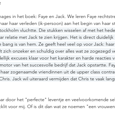
e
nages in het boek: Faye en Jack. We leren Faye rechtst
naar haar verleden (ik-persoon) aan het begin van haar s
Stockholm vluchtte. Die stukken wisselen af met het hede
 relatie met Jack te zien krijgen. Het is direct duidelijk
e bang is van hem. Ze geeft heel veel op voor Jack: haar 
elt zich onzeker en schuldig over alles wat ze zogezegd v
lijk excuses klaar voor het karakter en harde reacties va
motor van het succesvolle bedrijf dat Jack opstartte. Fay
haar zogenaamde vriendinnen uit de upper class contras
Chris. Jack wil uiteraard vermijden dat Chris te vaak lan
 maar door het "perfecte" leventje en veelvoorkomende se
cklit voor mij. Of is dit dan wat ze noemen "een vrouwent