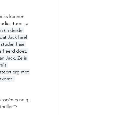
reeks kennen 
tudies toen ze 
n (in derde 
 dat Jack heel 
studie, haar 
erkeerd doet. 
n Jack. Ze is 
e's 
teert erg met 
gskomt. 
ksscènes neigt 
hriller"?