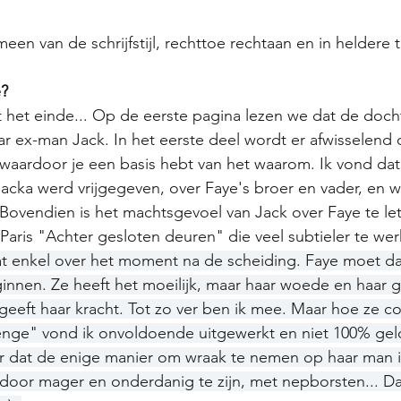
een van de schrijfstijl, rechttoe rechtaan en in heldere t
e?
 het einde... Op de eerste pagina lezen we dat de doch
r ex-man Jack. In het eerste deel wordt er afwisselend
waardoor je een basis hebt van het waarom. 
Ik vond dat
lbacka werd vrijgegeven, over Faye's broer en vader, en w
 Bovendien i
s het machtsgevoel van Jack over Faye te letter
 Paris "Achter gesloten deuren" die veel subtieler te wer
t enkel over het moment na de scheiding. Faye moet da
innen. Ze heeft het moeilijk, maar haar woede en haar g
 geeft haar kracht. Tot zo ver ben ik mee. Maar hoe ze c
enge" vond ik onvoldoende uitgewerkt en niet 100% gelo
 dat de enige manier om wraak te nemen op haar man i
 door mager en onderdanig te zijn, met nepborsten... Da