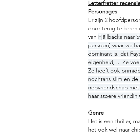
Letterfretter recensi
Personages
Er zijn 2 hoofdperso
door terug te keren 
van 
Fjällbacka naar 
persoon) waar we haar
dominant is, dat Fay
eigenheid, ... Ze vo
Ze heeft ook onmiddel
nochtans slim en de 
nepvriendschap met 
haar stoere vriendin 
Genre
Het is een thriller,
het ook wel naar chi